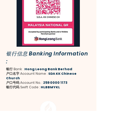
银行信息 Banking Information
:
银行 Bank
:
Hong Leong Bank Berhad
户口名字 Account Name :
SDA KK Chinese
Church
户口号码 Account No. :
259 0000 1173
银行代码 Swift Code :
HLBBMYKL